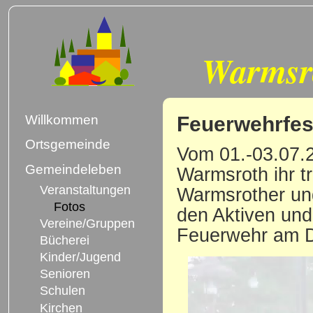
Warmsr
Feuerwehrfes
Willkommen
Ortsgemeinde
Vom 01.-03.07.2
Gemeindeleben
Warmsroth ihr tr
Veranstaltungen
Warmsrother und
Fotos
den Aktiven und
Vereine/Gruppen
Feuerwehr am D
Bücherei
Kinder/Jugend
Senioren
Schulen
Kirchen