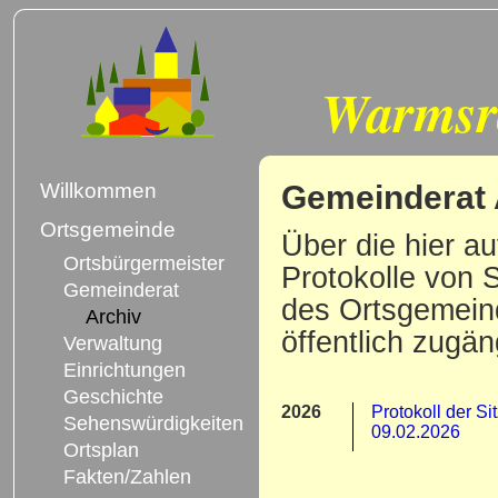
Warmsr
Gemeinderat 
Willkommen
Ortsgemeinde
Über die hier a
Ortsbürgermeister
Protokolle von S
Gemeinderat
des Ortsgemeind
Archiv
öffentlich zugä
Verwaltung
Einrichtungen
Geschichte
2026
Protokoll der S
Sehenswürdigkeiten
09.02.2026
Ortsplan
Fakten/Zahlen