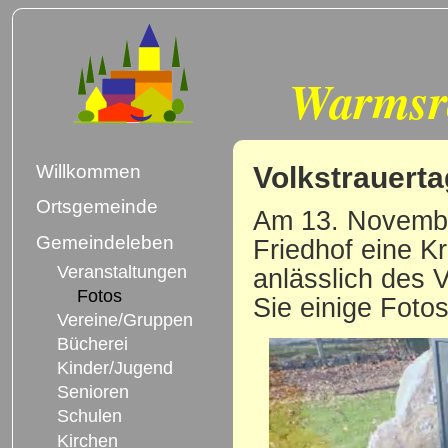
Warmsr
Volkstrauerta
Willkommen
Ortsgemeinde
Am 13. Novemb
Gemeindeleben
Friedhof eine K
Veranstaltungen
anlässlich des 
Fotos
Sie einige Foto
Vereine/Gruppen
Bücherei
Kinder/Jugend
Senioren
Schulen
Kirchen